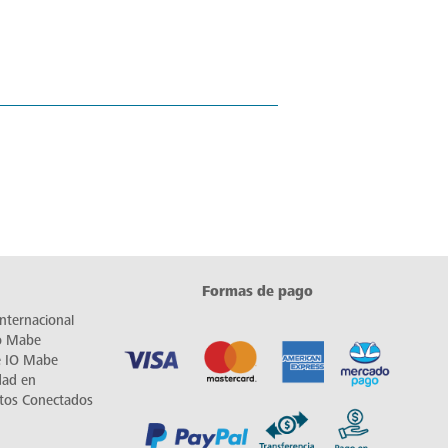
Formas de pago
nternacional
io Mabe
e IO Mabe
dad en
tos Conectados