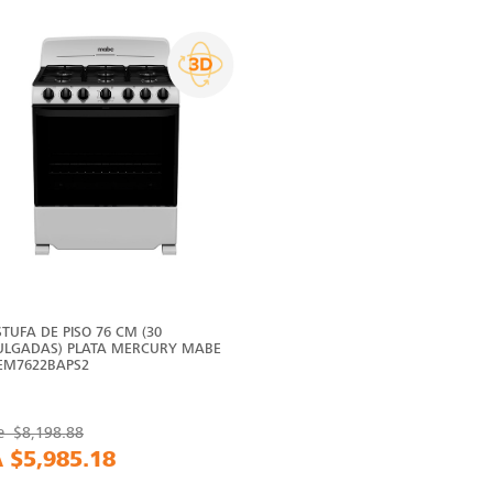
STUFA DE PISO 76 CM (30
ULGADAS) PLATA MERCURY MABE
 EM7622BAPS2
e
$8,198.88
A
$5,985.18