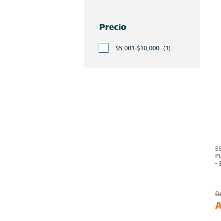
Precio
$5,001-$10,000
(1)
E
P
-
D