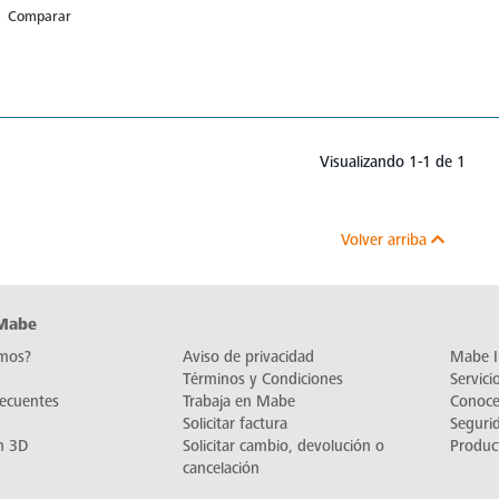
Comparar
Visualizando 1-1 de 1
Volver arriba
 Mabe
mos?
Aviso de privacidad
Mabe I
Términos y Condiciones
Servic
recuentes
Trabaja en Mabe
Conoc
Solicitar factura
Seguri
n 3D
Solicitar cambio, devolución o
Produc
cancelación