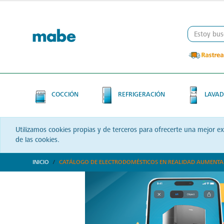
Skip
Skip
to
to
content
navigation
menu
COCCIÓN
REFRIGERACIÓN
LAVAD
Utilizamos cookies propias y de terceros para ofrecerte una mejor e
de las cookies.
INICIO
CATÁLOGO DE ELECTRODOMÉSTICOS EN REALIDAD AUMENT