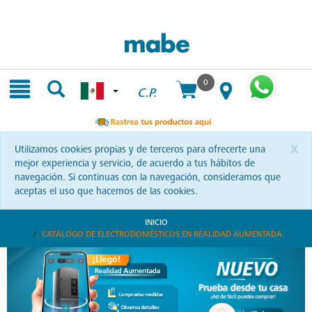
Skip
Skip
to
to
content
navigation
menu
0
C.P.
x
Utilizamos cookies propias y de terceros para ofrecerte una
mejor experiencia y servicio, de acuerdo a tus hábitos de
navegación. Si continuas con la navegación, consideramos que
aceptas el uso que hacemos de las cookies.
INICIO
CATÁLOGO DE ELECTRODOMÉSTICOS EN REALIDAD AUMENTADA