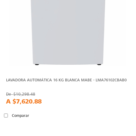
LAVADORA AUTOMÁTICA 16 KG BLANCA MABE - LMA76102CBAB0
De
$10,298.48
A
$7,620.88
Comparar