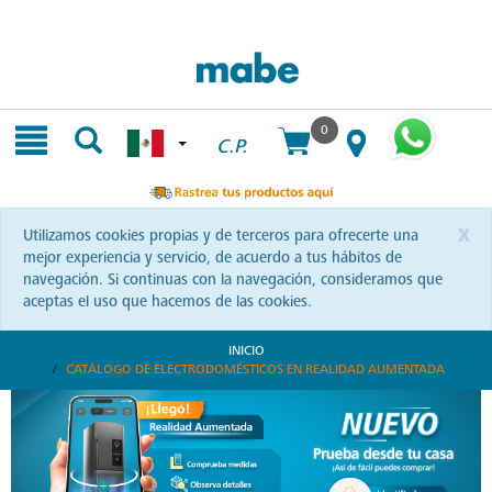
Skip
Skip
to
to
content
navigation
menu
0
C.P.
x
Utilizamos cookies propias y de terceros para ofrecerte una
mejor experiencia y servicio, de acuerdo a tus hábitos de
navegación. Si continuas con la navegación, consideramos que
aceptas el uso que hacemos de las cookies.
INICIO
CATÁLOGO DE ELECTRODOMÉSTICOS EN REALIDAD AUMENTADA