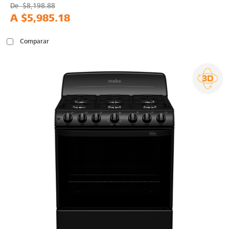
De
$8,198.88
A
$5,985.18
Comparar