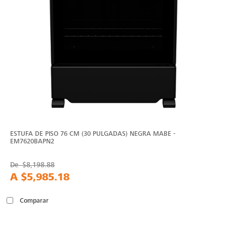
ESTUFA DE PISO 76 CM (30 PULGADAS) NEGRA MABE -
EM7620BAPN2
De
$8,198.88
A
$5,985.18
Comparar