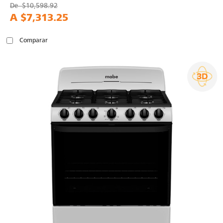
De
$10,598.92
A
$7,313.25
Comparar