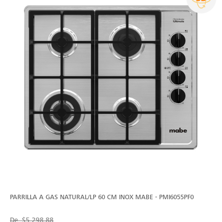
PARRILLA A GAS NATURAL/LP 60 CM INOX MABE - PMI6055PF0
De
$5,298.88