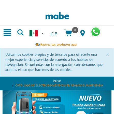
Skip
Skip
to
to
content
navigation
menu
0
C.P.
x
Utilizamos cookies propias y de terceros para ofrecerte una
mejor experiencia y servicio, de acuerdo a tus hábitos de
navegación. Si continuas con la navegación, consideramos que
aceptas el uso que hacemos de las cookies.
INICIO
CATÁLOGO DE ELECTRODOMÉSTICOS EN REALIDAD AUMENTADA