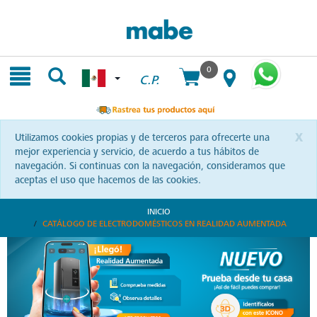
Skip
Skip
to
to
content
navigation
menu
0
C.P.
x
Utilizamos cookies propias y de terceros para ofrecerte una
mejor experiencia y servicio, de acuerdo a tus hábitos de
navegación. Si continuas con la navegación, consideramos que
aceptas el uso que hacemos de las cookies.
INICIO
CATÁLOGO DE ELECTRODOMÉSTICOS EN REALIDAD AUMENTADA