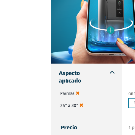
Aspecto
aplicado
Parrillas
OR
25" a 30"
Precio
1 p