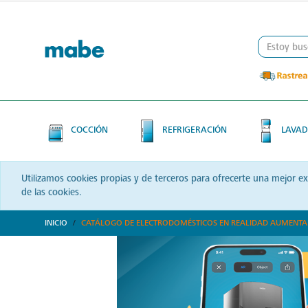
Skip
Skip
to
to
content
navigation
menu
COCCIÓN
REFRIGERACIÓN
LAVAD
Utilizamos cookies propias y de terceros para ofrecerte una mejor e
de las cookies.
INICIO
CATÁLOGO DE ELECTRODOMÉSTICOS EN REALIDAD AUMENT