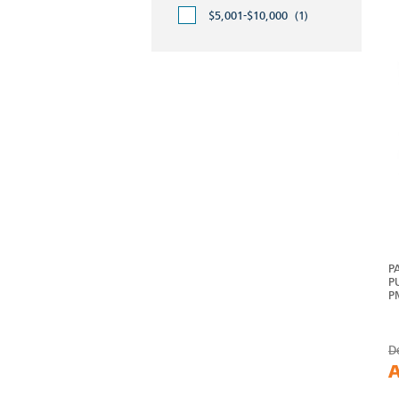
$5,001-$10,000
(1)
P
P
P
D