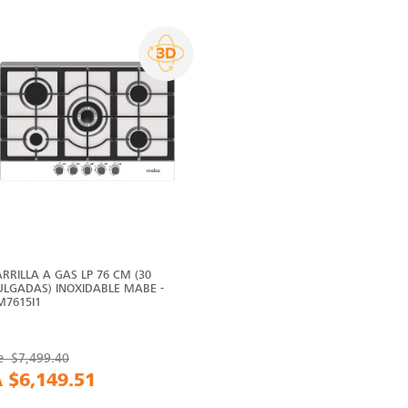
ARRILLA A GAS LP 76 CM (30
ULGADAS) INOXIDABLE MABE -
M7615I1
e
$7,499.40
A
$6,149.51