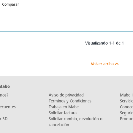
Comparar
Visualizando 1-1 de 1
Volver arriba
 Mabe
mos?
Aviso de privacidad
Mabe I
Términos y Condiciones
Servic
recuentes
Trabaja en Mabe
Conoc
Solicitar factura
Seguri
n 3D
Solicitar cambio, devolución o
Produc
cancelación