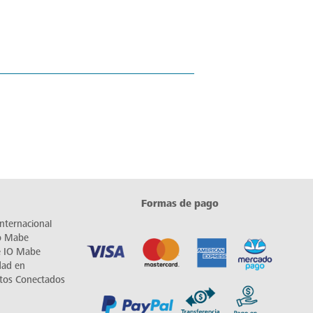
Formas de pago
nternacional
io Mabe
e IO Mabe
dad en
tos Conectados