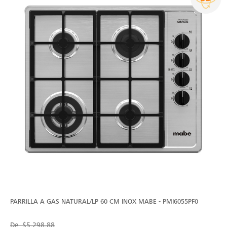
PARRILLA A GAS NATURAL/LP 60 CM INOX MABE - PMI6055PF0
De
$5,298.88