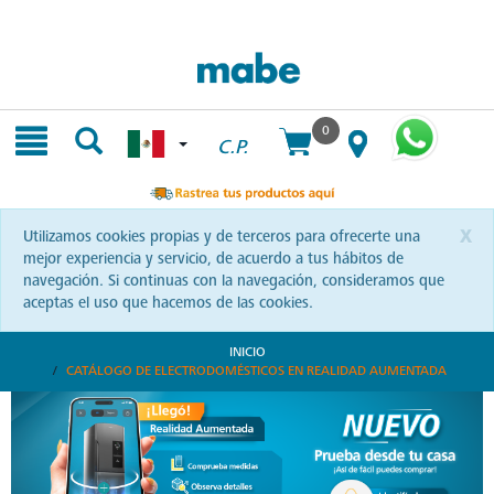
Skip
Skip
to
to
content
navigation
menu
0
C.P.
x
Utilizamos cookies propias y de terceros para ofrecerte una
mejor experiencia y servicio, de acuerdo a tus hábitos de
navegación. Si continuas con la navegación, consideramos que
aceptas el uso que hacemos de las cookies.
INICIO
CATÁLOGO DE ELECTRODOMÉSTICOS EN REALIDAD AUMENTADA