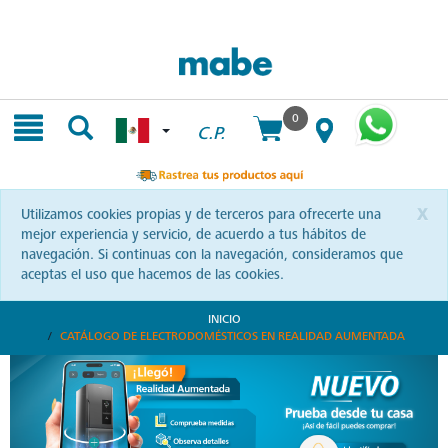
Skip
Skip
to
to
content
navigation
menu
0
C.P.
x
Utilizamos cookies propias y de terceros para ofrecerte una
mejor experiencia y servicio, de acuerdo a tus hábitos de
navegación. Si continuas con la navegación, consideramos que
aceptas el uso que hacemos de las cookies.
INICIO
CATÁLOGO DE ELECTRODOMÉSTICOS EN REALIDAD AUMENTADA