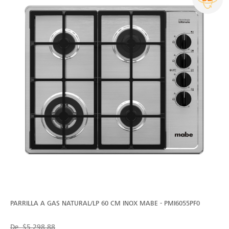
PARRILLA A GAS NATURAL/LP 60 CM INOX MABE - PMI6055PF0
De
$5,298.88