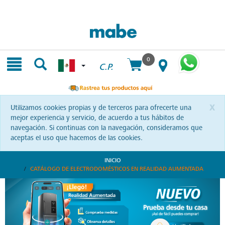
Skip
Skip
to
to
content
navigation
menu
0
C.P.
x
Utilizamos cookies propias y de terceros para ofrecerte una
mejor experiencia y servicio, de acuerdo a tus hábitos de
navegación. Si continuas con la navegación, consideramos que
aceptas el uso que hacemos de las cookies.
INICIO
CATÁLOGO DE ELECTRODOMÉSTICOS EN REALIDAD AUMENTADA