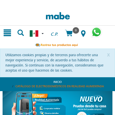
Skip
Skip
to
to
content
navigation
menu
0
C.P.
x
Utilizamos cookies propias y de terceros para ofrecerte una
mejor experiencia y servicio, de acuerdo a tus hábitos de
navegación. Si continuas con la navegación, consideramos que
aceptas el uso que hacemos de las cookies.
INICIO
CATÁLOGO DE ELECTRODOMÉSTICOS EN REALIDAD AUMENTADA