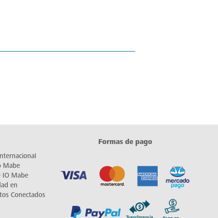
Formas de pago
nternacional
io Mabe
e IO Mabe
dad en
tos Conectados