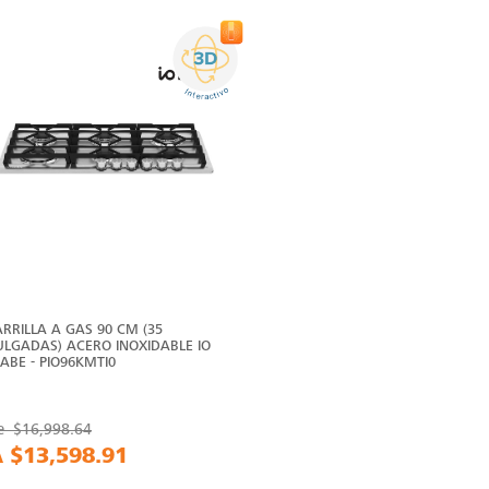
ARRILLA A GAS 90 CM (35
ULGADAS) ACERO INOXIDABLE IO
ABE - PIO96KMTI0
e
$16,998.64
A
$13,598.91