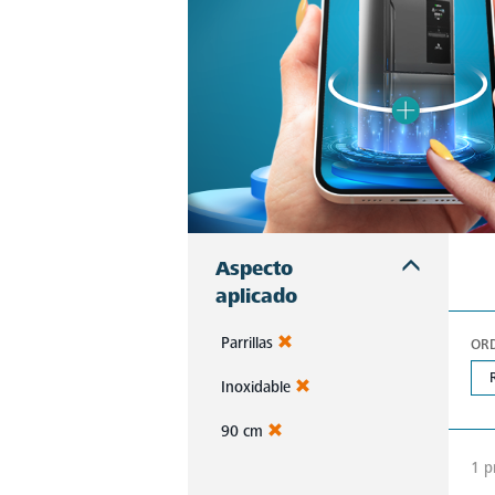
Aspecto
aplicado
Parrillas
OR
Inoxidable
90 cm
1 p