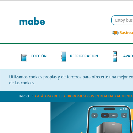
Skip
Skip
to
to
content
navigation
menu
COCCIÓN
REFRIGERACIÓN
LAVAD
Utilizamos cookies propias y de terceros para ofrecerte una mejor e
de las cookies.
INICIO
CATÁLOGO DE ELECTRODOMÉSTICOS EN REALIDAD AUMENT