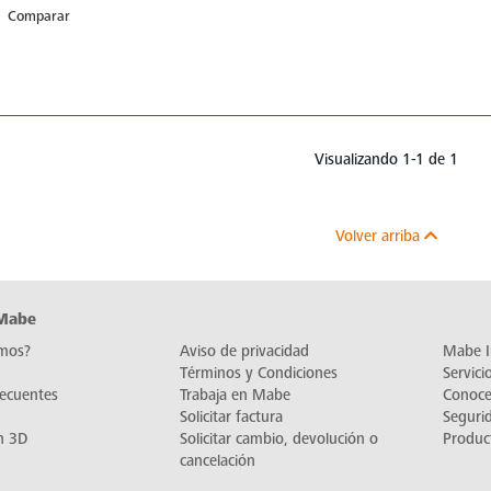
Comparar
Visualizando 1-1 de 1
Volver arriba
 Mabe
mos?
Aviso de privacidad
Mabe I
Términos y Condiciones
Servic
recuentes
Trabaja en Mabe
Conoc
Solicitar factura
Seguri
n 3D
Solicitar cambio, devolución o
Produc
cancelación