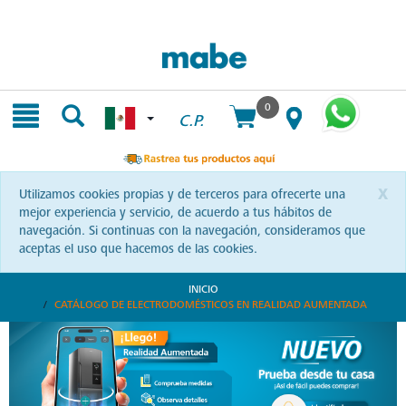
Skip
Skip
to
to
content
navigation
menu
0
C.P.
x
Utilizamos cookies propias y de terceros para ofrecerte una
mejor experiencia y servicio, de acuerdo a tus hábitos de
navegación. Si continuas con la navegación, consideramos que
aceptas el uso que hacemos de las cookies.
INICIO
CATÁLOGO DE ELECTRODOMÉSTICOS EN REALIDAD AUMENTADA