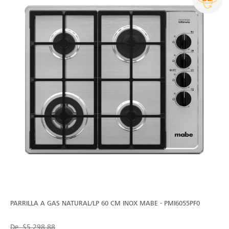
PARRILLA A GAS NATURAL/LP 60 CM INOX MABE - PMI6055PF0
De
$5,298.88