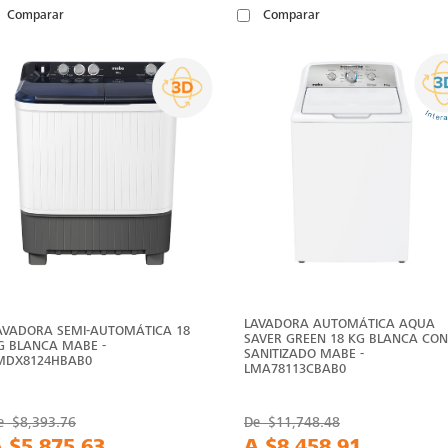
Comparar
Comparar
LAVADORA AUTOMÁTICA AQUA
AVADORA SEMI-AUTOMÁTICA 18
SAVER GREEN 18 KG BLANCA CON
G BLANCA MABE -
SANITIZADO MABE -
MDX8124HBAB0
LMA78113CBAB0
e
$8,393.76
De
$11,748.48
A
$5,875.63
A
$8,458.91