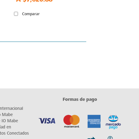
Comparar
Formas de pago
nternacional
io Mabe
e IO Mabe
dad en
tos Conectados