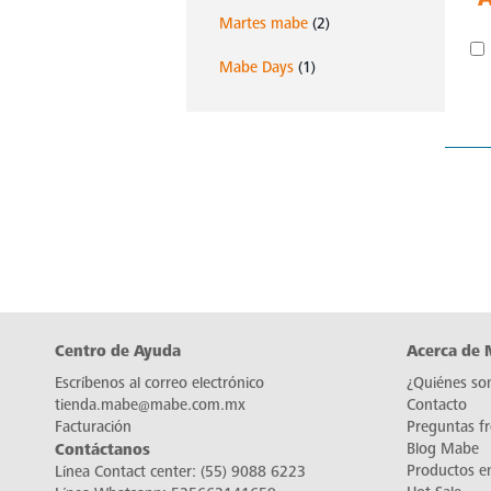
Martes mabe
(2)
Mabe Days
(1)
Centro de Ayuda
Acerca de
Escríbenos al correo electrónico
¿Quiénes so
tienda.mabe@mabe.com.mx
Contacto
Facturación
Preguntas f
Contáctanos
Blog Mabe
Productos e
Línea Contact center:
(55) 9088 6223