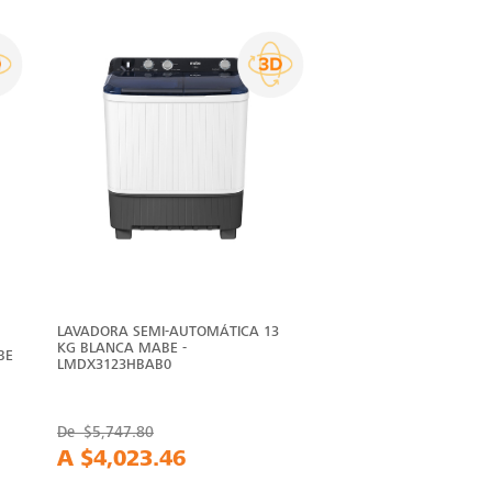
LAVADORA SEMI-AUTOMÁTICA 13
KG BLANCA MABE -
BE
LMDX3123HBAB0
De
$5,747.80
A
$4,023.46