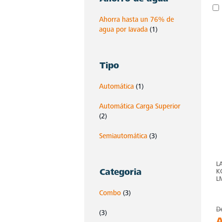
Ahorra hasta un 76% de
agua por lavada
(1)
Tipo
Automática
(1)
Automática Carga Superior
(2)
Semiautomática
(3)
L
Categoria
K
L
Combo
(3)
D
(3)