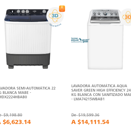
LAVADORA AUTOMÁTICA AQUA
AVADORA SEMI-AUTOMÁTICA 22
SAVER GREEN HIGH EFFICIENCY 24
G BLANCA MABE -
KG BLANCA CON SANITIZADO MA
MDX2224HBAB0
- LMA74215WBAB1
e
$9,198.80
De
$19,599.36
A
$6,623.14
A
$14,111.54