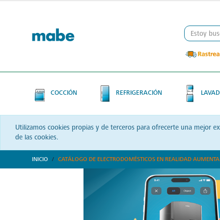
Skip
Skip
to
to
content
navigation
menu
COCCIÓN
REFRIGERACIÓN
LAVAD
Utilizamos cookies propias y de terceros para ofrecerte una mejor e
de las cookies.
INICIO
CATÁLOGO DE ELECTRODOMÉSTICOS EN REALIDAD AUMENT