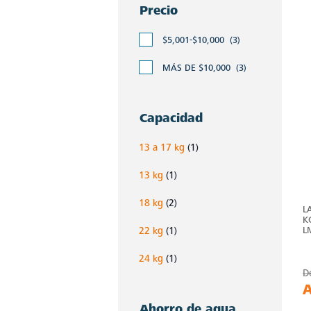
Precio
$5,001-$10,000
(3)
MÁS DE $10,000
(3)
Capacidad
13 a 17 kg
(1)
13 kg
(1)
18 kg
(2)
L
K
L
22 kg
(1)
24 kg
(1)
D
Ahorro de agua