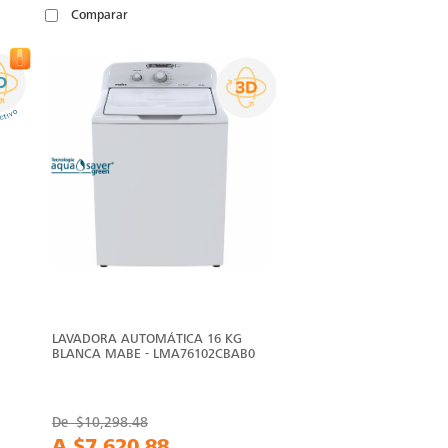
Comparar
LAVADORA AUTOMÁTICA 16 KG
BLANCA MABE - LMA76102CBAB0
De
$10,298.48
A
$7,620.88