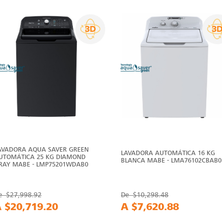
AVADORA AQUA SAVER GREEN
LAVADORA AUTOMÁTICA 16 KG
UTOMÁTICA 25 KG DIAMOND
BLANCA MABE - LMA76102CBAB0
RAY MABE - LMP75201WDAB0
e
$27,998.92
De
$10,298.48
A
$20,719.20
A
$7,620.88