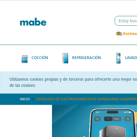
Skip
Skip
to
to
content
navigation
menu
COCCIÓN
REFRIGERACIÓN
LAVAD
Utilizamos cookies propias y de terceros para ofrecerte una mejor e
de las cookies.
INICIO
CATÁLOGO DE ELECTRODOMÉSTICOS EN REALIDAD AUMENT