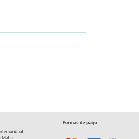
Formas de pago
nternacional
io Mabe