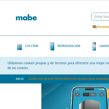
Skip
Skip
to
to
content
navigation
menu
COCCIÓN
REFRIGERACIÓN
LAVAD
Utilizamos cookies propias y de terceros para ofrecerte una mejor e
de las cookies.
INICIO
CATÁLOGO DE ELECTRODOMÉSTICOS EN REALIDAD AUMENT