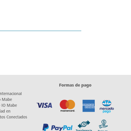
Formas de pago
nternacional
io Mabe
e IO Mabe
dad en
tos Conectados