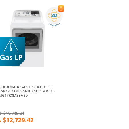
ECADORA A GAS LP 7.4 CU. FT.
LANCA CON SANITIZADO MABE -
MG17R8MSBAB0
e
$16,749.24
A
$12,729.42