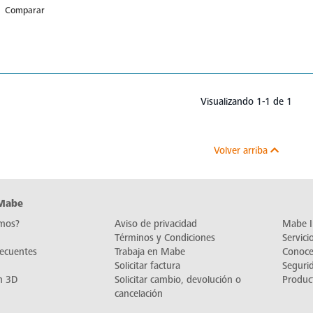
Comparar
Visualizando 1-1 de 1
Volver arriba
 Mabe
mos?
Aviso de privacidad
Mabe I
Términos y Condiciones
Servic
recuentes
Trabaja en Mabe
Conoc
Solicitar factura
Seguri
n 3D
Solicitar cambio, devolución o
Produc
cancelación