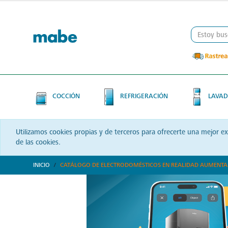
Skip
Skip
to
to
content
navigation
menu
COCCIÓN
REFRIGERACIÓN
LAVAD
Utilizamos cookies propias y de terceros para ofrecerte una mejor e
de las cookies.
INICIO
CATÁLOGO DE ELECTRODOMÉSTICOS EN REALIDAD AUMENT