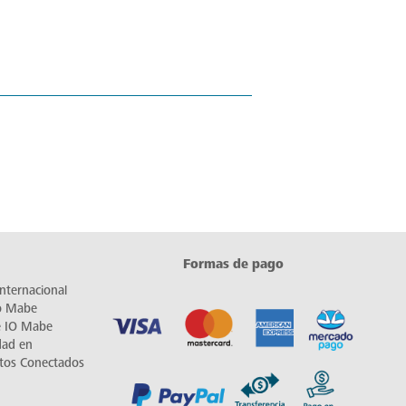
Formas de pago
nternacional
io Mabe
e IO Mabe
dad en
tos Conectados