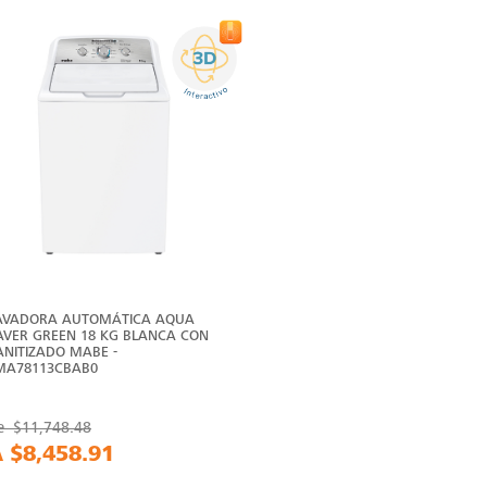
AVADORA AUTOMÁTICA AQUA
AVER GREEN 18 KG BLANCA CON
ANITIZADO MABE -
MA78113CBAB0
e
$11,748.48
A
$8,458.91