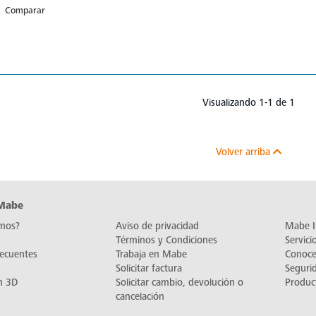
Comparar
Visualizando 1-1 de 1
Volver arriba
 Mabe
mos?
Aviso de privacidad
Mabe I
Términos y Condiciones
Servic
recuentes
Trabaja en Mabe
Conoc
Solicitar factura
Seguri
n 3D
Solicitar cambio, devolución o
Produc
cancelación