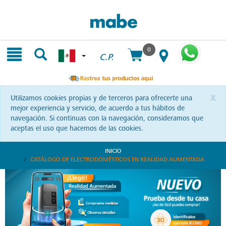
Skip
Skip
to
to
content
navigation
menu
0
C.P.
x
Utilizamos cookies propias y de terceros para ofrecerte una
mejor experiencia y servicio, de acuerdo a tus hábitos de
navegación. Si continuas con la navegación, consideramos que
aceptas el uso que hacemos de las cookies.
INICIO
CATÁLOGO DE ELECTRODOMÉSTICOS EN REALIDAD AUMENTADA