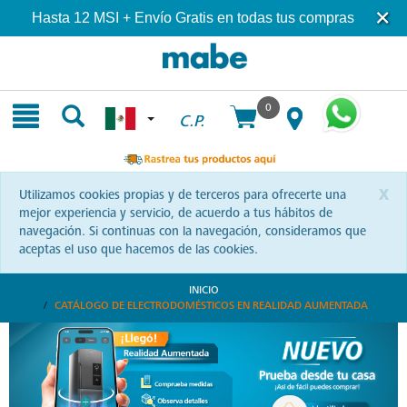
Skip
Skip
Hasta 12 MSI + Envío Gratis en todas tus compras
to
to
content
navigation
menu
0
C.P.
x
Utilizamos cookies propias y de terceros para ofrecerte una
mejor experiencia y servicio, de acuerdo a tus hábitos de
navegación. Si continuas con la navegación, consideramos que
aceptas el uso que hacemos de las cookies.
INICIO
CATÁLOGO DE ELECTRODOMÉSTICOS EN REALIDAD AUMENTADA