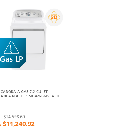
ECADORA A GAS 7.2 CU. FT.
LANCA MABE - SMG47N5MSBAB0
e
$14,598.60
A
$11,240.92