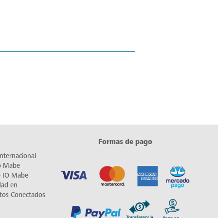
Formas de pago
nternacional
io Mabe
e IO Mabe
dad en
tos Conectados