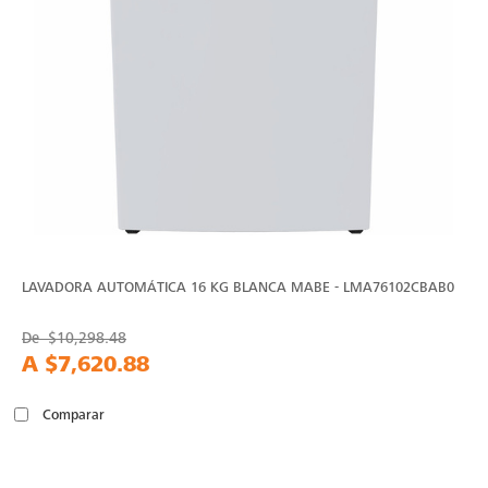
LAVADORA AUTOMÁTICA 16 KG BLANCA MABE - LMA76102CBAB0
De
$10,298.48
A
$7,620.88
Comparar