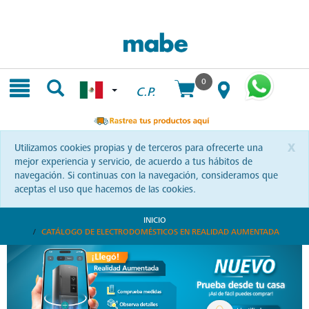
Skip
Skip
to
to
content
navigation
menu
0
C.P.
x
Utilizamos cookies propias y de terceros para ofrecerte una
mejor experiencia y servicio, de acuerdo a tus hábitos de
navegación. Si continuas con la navegación, consideramos que
aceptas el uso que hacemos de las cookies.
INICIO
CATÁLOGO DE ELECTRODOMÉSTICOS EN REALIDAD AUMENTADA