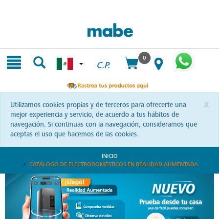
Skip
Skip
to
to
content
navigation
menu
0
C.P.
x
Utilizamos cookies propias y de terceros para ofrecerte una
mejor experiencia y servicio, de acuerdo a tus hábitos de
navegación. Si continuas con la navegación, consideramos que
aceptas el uso que hacemos de las cookies.
INICIO
CATÁLOGO DE ELECTRODOMÉSTICOS EN REALIDAD AUMENTADA