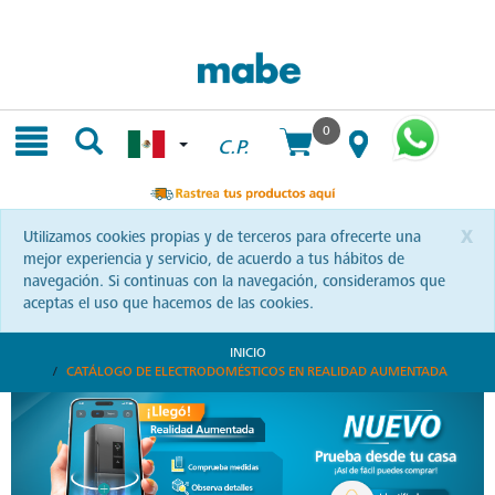
Skip
Skip
to
to
content
navigation
menu
0
C.P.
x
Utilizamos cookies propias y de terceros para ofrecerte una
mejor experiencia y servicio, de acuerdo a tus hábitos de
navegación. Si continuas con la navegación, consideramos que
aceptas el uso que hacemos de las cookies.
INICIO
CATÁLOGO DE ELECTRODOMÉSTICOS EN REALIDAD AUMENTADA