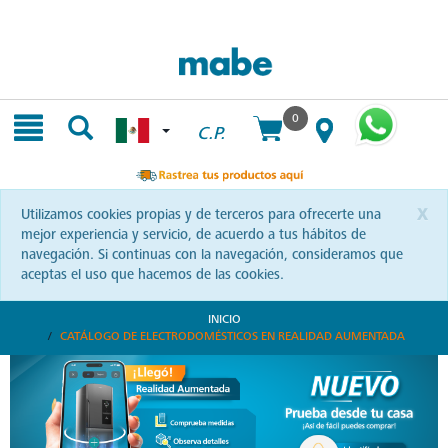
Skip
Skip
to
to
content
navigation
menu
0
C.P.
x
Utilizamos cookies propias y de terceros para ofrecerte una
mejor experiencia y servicio, de acuerdo a tus hábitos de
navegación. Si continuas con la navegación, consideramos que
aceptas el uso que hacemos de las cookies.
INICIO
CATÁLOGO DE ELECTRODOMÉSTICOS EN REALIDAD AUMENTADA