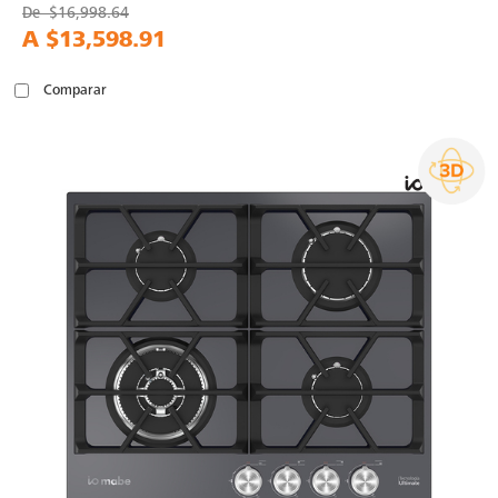
De
$16,998.64
A
$13,598.91
Comparar