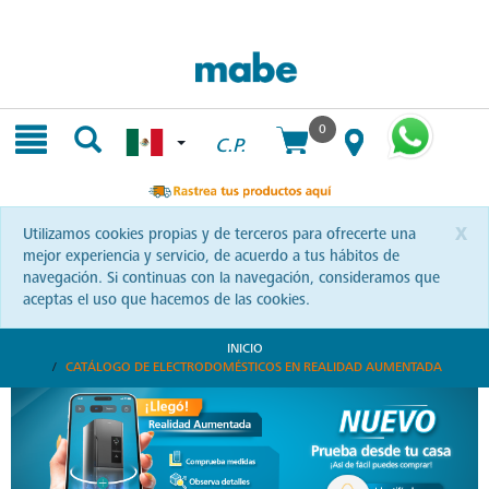
Skip
Skip
to
to
content
navigation
menu
0
C.P.
x
Utilizamos cookies propias y de terceros para ofrecerte una
mejor experiencia y servicio, de acuerdo a tus hábitos de
navegación. Si continuas con la navegación, consideramos que
aceptas el uso que hacemos de las cookies.
INICIO
CATÁLOGO DE ELECTRODOMÉSTICOS EN REALIDAD AUMENTADA