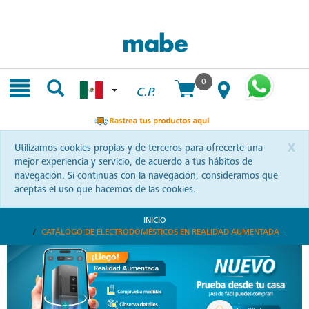
Skip
Skip
to
to
content
navigation
menu
0
C.P.
x
Utilizamos cookies propias y de terceros para ofrecerte una
mejor experiencia y servicio, de acuerdo a tus hábitos de
navegación. Si continuas con la navegación, consideramos que
aceptas el uso que hacemos de las cookies.
INICIO
CATÁLOGO DE ELECTRODOMÉSTICOS EN REALIDAD AUMENTADA