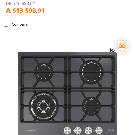
De
$16,998.64
A
$13,598.91
Comparar