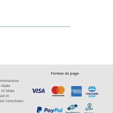
Formas de pago
nternacional
io Mabe
e IO Mabe
dad en
tos Conectados