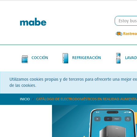
Skip
Skip
to
to
content
navigation
menu
COCCIÓN
REFRIGERACIÓN
LAVAD
Utilizamos cookies propias y de terceros para ofrecerte una mejor e
de las cookies.
INICIO
CATÁLOGO DE ELECTRODOMÉSTICOS EN REALIDAD AUMENT