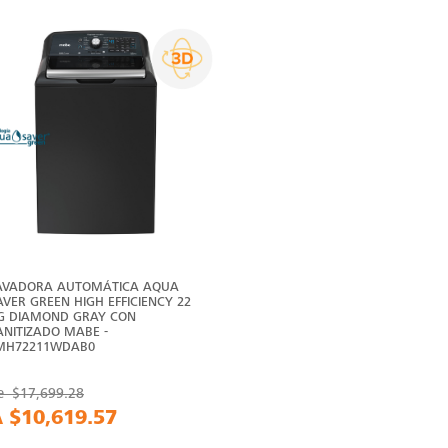
AVADORA AUTOMÁTICA AQUA
AVER GREEN HIGH EFFICIENCY 22
G DIAMOND GRAY CON
ANITIZADO MABE -
MH72211WDAB0
e
$17,699.28
A
$10,619.57