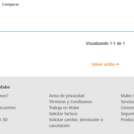
Comparar
Visualizando 1-1 de 1
Volver arriba
 Mabe
mos?
Aviso de privacidad
Mabe I
Términos y Condiciones
Servic
recuentes
Trabaja en Mabe
Conoc
Solicitar factura
Seguri
n 3D
Solicitar cambio, devolución o
Produc
cancelación