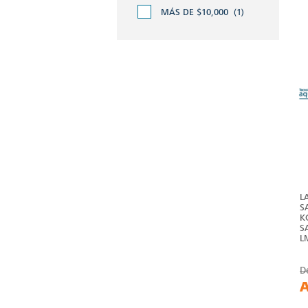
MÁS DE $10,000
(1)
L
S
K
S
L
D