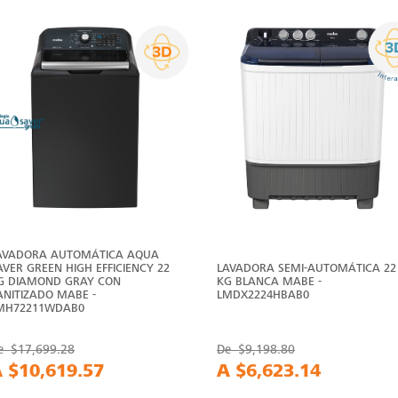
AVADORA AUTOMÁTICA AQUA
AVER GREEN HIGH EFFICIENCY 22
LAVADORA SEMI-AUTOMÁTICA 22
G DIAMOND GRAY CON
KG BLANCA MABE -
ANITIZADO MABE -
LMDX2224HBAB0
MH72211WDAB0
e
$17,699.28
De
$9,198.80
A
$10,619.57
A
$6,623.14