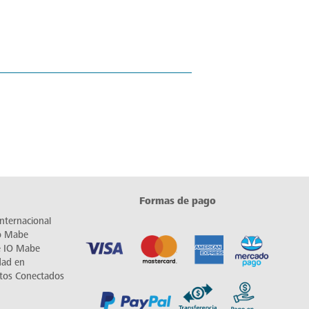
Formas de pago
nternacional
io Mabe
e IO Mabe
dad en
tos Conectados