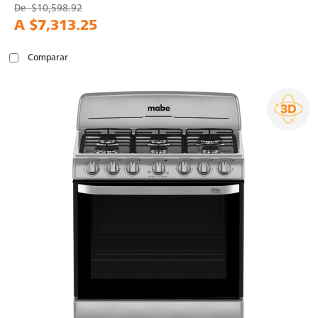
De
$10,598.92
A
$7,313.25
Comparar