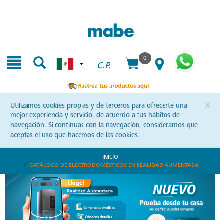
Skip
Skip
to
to
content
navigation
menu
0
C.P.
x
Utilizamos cookies propias y de terceros para ofrecerte una
mejor experiencia y servicio, de acuerdo a tus hábitos de
navegación. Si continuas con la navegación, consideramos que
aceptas el uso que hacemos de las cookies.
INICIO
CATÁLOGO DE ELECTRODOMÉSTICOS EN REALIDAD AUMENTADA