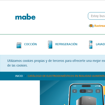
Skip
Skip
to
to
content
navigation
menu
COCCIÓN
REFRIGERACIÓN
LAVAD
Utilizamos cookies propias y de terceros para ofrecerte una mejor e
de las cookies.
INICIO
CATÁLOGO DE ELECTRODOMÉSTICOS EN REALIDAD AUMENT