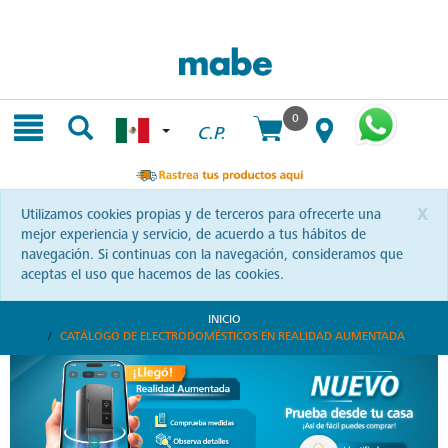
Skip
Skip
to
to
content
navigation
menu
0
C.P.
x
Utilizamos cookies propias y de terceros para ofrecerte una
mejor experiencia y servicio, de acuerdo a tus hábitos de
navegación. Si continuas con la navegación, consideramos que
aceptas el uso que hacemos de las cookies.
INICIO
CATÁLOGO DE ELECTRODOMÉSTICOS EN REALIDAD AUMENTADA