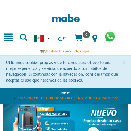
Skip
Skip
to
to
content
navigation
menu
0
C.P.
x
Utilizamos cookies propias y de terceros para ofrecerte una
mejor experiencia y servicio, de acuerdo a tus hábitos de
navegación. Si continuas con la navegación, consideramos que
aceptas el uso que hacemos de las cookies.
INICIO
CATÁLOGO DE ELECTRODOMÉSTICOS EN REALIDAD AUMENTADA