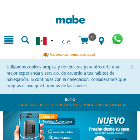
Skip
Skip
to
to
content
navigation
menu
0
C.P.
x
Utilizamos cookies propias y de terceros para ofrecerte una
mejor experiencia y servicio, de acuerdo a tus hábitos de
navegación. Si continuas con la navegación, consideramos que
aceptas el uso que hacemos de las cookies.
INICIO
CATÁLOGO DE ELECTRODOMÉSTICOS EN REALIDAD AUMENTADA