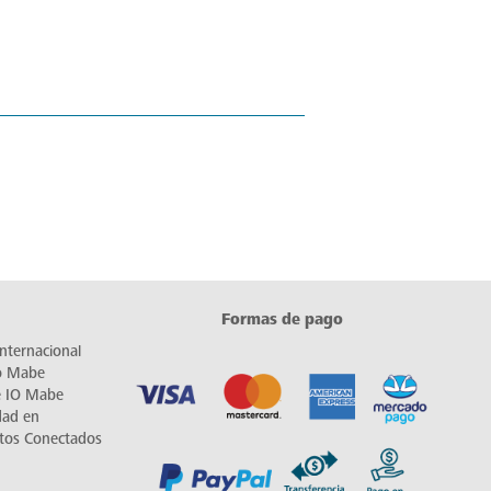
Formas de pago
nternacional
io Mabe
e IO Mabe
dad en
tos Conectados