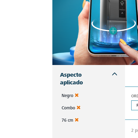
Aspecto
aplicado
Negro
OR
Combo
76 cm
2 p