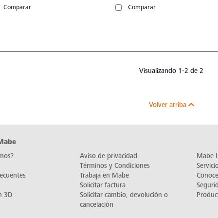
Comparar
Comparar
Visualizando 1-2 de 2
Volver arriba
 Mabe
mos?
Aviso de privacidad
Mabe I
Términos y Condiciones
Servic
recuentes
Trabaja en Mabe
Conoc
Solicitar factura
Seguri
n 3D
Solicitar cambio, devolución o
Produc
cancelación