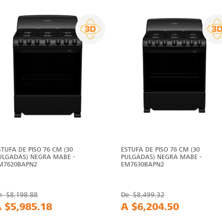
STUFA DE PISO 76 CM (30
ESTUFA DE PISO 76 CM (30
ULGADAS) NEGRA MABE -
PULGADAS) NEGRA MABE -
M7620BAPN2
EM7630BAPN2
e
$8,198.88
De
$8,499.32
A
$5,985.18
A
$6,204.50