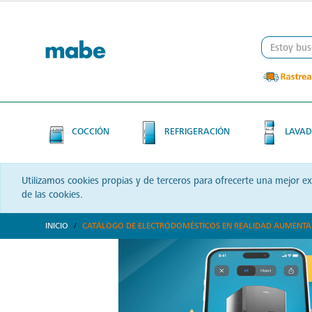
Skip
Skip
to
to
content
navigation
menu
COCCIÓN
REFRIGERACIÓN
LAVAD
Utilizamos cookies propias y de terceros para ofrecerte una mejor e
de las cookies.
INICIO
CATÁLOGO DE ELECTRODOMÉSTICOS EN REALIDAD AUMENT