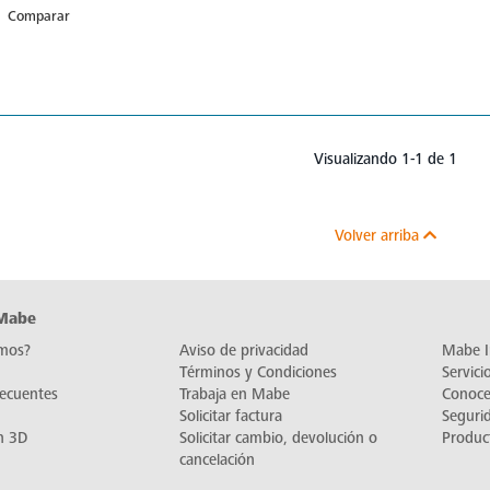
Comparar
Visualizando 1-1 de 1
Volver arriba
 Mabe
mos?
Aviso de privacidad
Mabe I
Términos y Condiciones
Servic
recuentes
Trabaja en Mabe
Conoc
Solicitar factura
Seguri
n 3D
Solicitar cambio, devolución o
Produc
cancelación