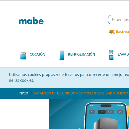
Skip
Skip
to
to
content
navigation
menu
COCCIÓN
REFRIGERACIÓN
LAVAD
Utilizamos cookies propias y de terceros para ofrecerte una mejor e
de las cookies.
INICIO
CATÁLOGO DE ELECTRODOMÉSTICOS EN REALIDAD AUMENT