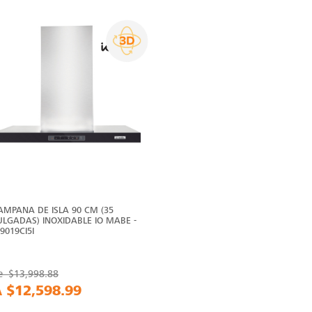
AMPANA DE ISLA 90 CM (35
ULGADAS) INOXIDABLE IO MABE -
O9019CI5I
e
$13,998.88
A
$12,598.99