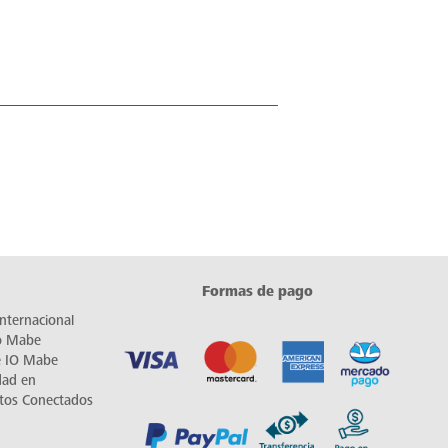
Formas de pago
nternacional
io Mabe
e IO Mabe
dad en
tos Conectados