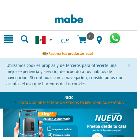
Skip
Skip
to
to
content
navigation
menu
0
C.P.
x
Utilizamos cookies propias y de terceros para ofrecerte una
mejor experiencia y servicio, de acuerdo a tus hábitos de
navegación. Si continuas con la navegación, consideramos que
aceptas el uso que hacemos de las cookies.
INICIO
CATÁLOGO DE ELECTRODOMÉSTICOS EN REALIDAD AUMENTADA