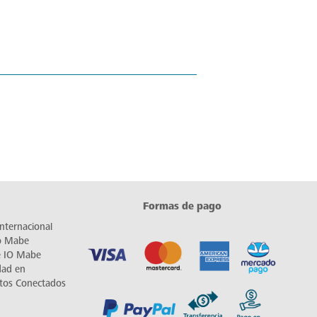
Formas de pago
nternacional
io Mabe
e IO Mabe
dad en
tos Conectados