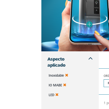
Aspecto
aplicado
Inoxidable
OR
IO MABE
LED
1 p