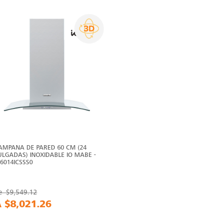
AMPANA DE PARED 60 CM (24
ULGADAS) INOXIDABLE IO MABE -
O6014ICSSS0
e
$9,549.12
A
$8,021.26