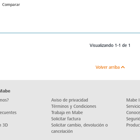
Comparar
Visualizando 1-1 de 1
Volver arriba
 Mabe
mos?
Aviso de privacidad
Mabe I
Términos y Condiciones
Servic
recuentes
Trabaja en Mabe
Conoc
Solicitar factura
Seguri
n 3D
Solicitar cambio, devolución o
Produc
cancelación