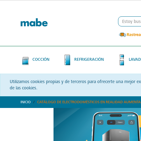
Skip
Skip
to
to
content
navigation
menu
COCCIÓN
REFRIGERACIÓN
LAVAD
Utilizamos cookies propias y de terceros para ofrecerte una mejor e
de las cookies.
INICIO
CATÁLOGO DE ELECTRODOMÉSTICOS EN REALIDAD AUMENT