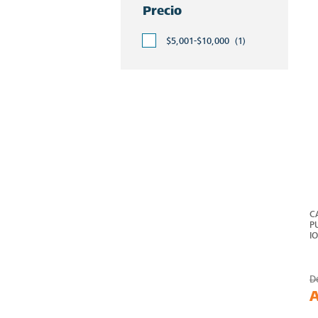
Precio
$5,001-$10,000
(1)
C
P
I
D