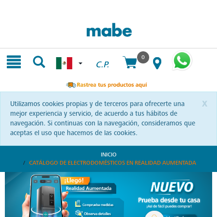
Skip
Skip
to
to
content
navigation
menu
0
C.P.
x
Utilizamos cookies propias y de terceros para ofrecerte una
mejor experiencia y servicio, de acuerdo a tus hábitos de
navegación. Si continuas con la navegación, consideramos que
aceptas el uso que hacemos de las cookies.
INICIO
CATÁLOGO DE ELECTRODOMÉSTICOS EN REALIDAD AUMENTADA