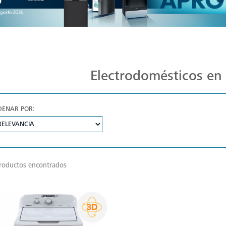
Ofertas Exclusivas Mabe: ¡Aprovecha!
Electrodomésticos en
DENAR POR:
roductos encontrados