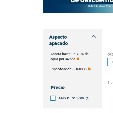
Aprovecha las ofertas exclusivas de Mabe. Productos de alta calidad con descuentos imperdibles que te esperan. ¡No pierdas esta oportunidad!
Aspecto
aplicado
Ahorra hasta un 76% de
OR
agua por lavada
Especificación COMBOS
1 p
Precio
MÁS DE $10,000
(1)