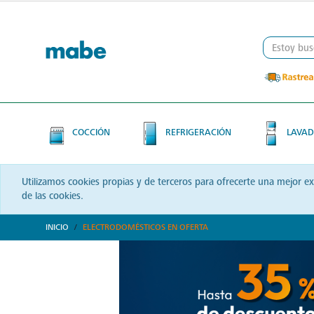
Skip
Skip
to
to
content
navigation
menu
COCCIÓN
REFRIGERACIÓN
LAVAD
Utilizamos cookies propias y de terceros para ofrecerte una mejor e
de las cookies.
INICIO
ELECTRODOMÉSTICOS EN OFERTA