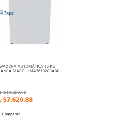
AVADORA AUTOMÁTICA 16 KG
LANCA MABE - LMA76102CBAB0
e
$10,298.48
A
$7,620.88
Comparar