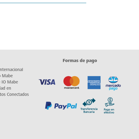
Formas de pago
nternacional
io Mabe
e IO Mabe
dad en
tos Conectados