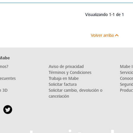
Visualizando 1-1 de 1
Volver arriba
 Mabe
mos?
Aviso de privacidad
Mabe I
Términos y Condiciones
Servic
recuentes
Trabaja en Mabe
Conoc
Solicitar factura
Seguri
n 3D
Solicitar cambio, devolución o
Produc
cancelación