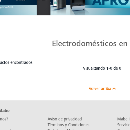
Ofertas Exclusivas Mabe: ¡Aprovecha!
Electrodomésticos en
uctos encontrados
Visualizando 1-0 de 0
Volver arriba
 Mabe
mos?
Aviso de privacidad
Mabe I
Términos y Condiciones
Servic