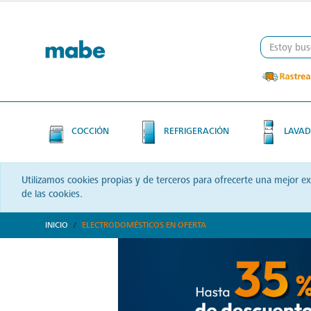
Skip
Skip
to
to
content
navigation
menu
COCCIÓN
REFRIGERACIÓN
LAVAD
Utilizamos cookies propias y de terceros para ofrecerte una mejor e
de las cookies.
INICIO
ELECTRODOMÉSTICOS EN OFERTA