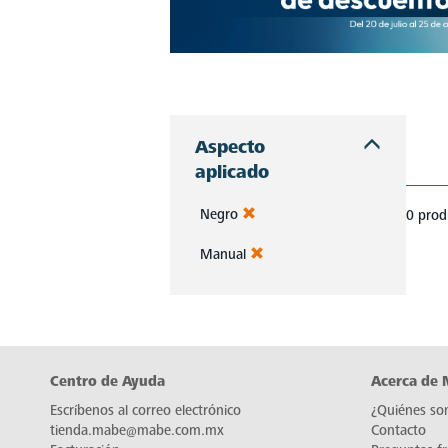
Aprovecha las ofertas exclusivas de Mabe. Productos de alta calidad con descuentos imperdibles que te esperan. ¡No pierdas esta oportunidad!
Aspecto
aplicado
Negro
0 prod
Manual
Centro de Ayuda
Acerca de
Escríbenos al correo electrónico
¿Quiénes so
tienda.mabe@mabe.com.mx
Contacto