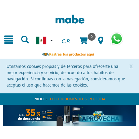
Skip
Skip
to
to
content
navigation
menu
0
C.P.
x
Utilizamos cookies propias y de terceros para ofrecerte una
mejor experiencia y servicio, de acuerdo a tus hábitos de
navegación. Si continuas con la navegación, consideramos que
aceptas el uso que hacemos de las cookies.
INICIO
ELECTRODOMÉSTICOS EN OFERTA
Ofertas Exclusivas Mabe: ¡Aprovecha!