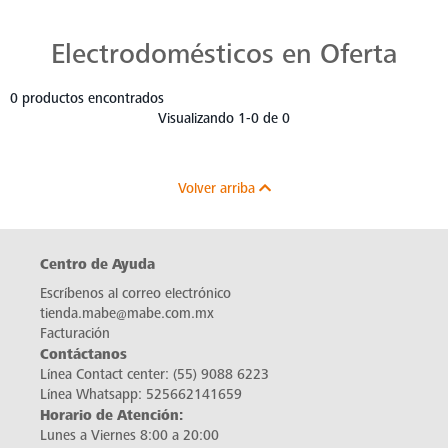
Aprovecha las ofertas exclusivas de Mabe. Productos de alta calidad con descuentos imperdibles que te esperan. ¡No pierdas esta oportunidad!
Electrodomésticos en Oferta
0 productos encontrados
Visualizando 1-0 de 0
Volver arriba
Centro de Ayuda
Escríbenos al correo electrónico
tienda.mabe@mabe.com.mx
Facturación
Contáctanos
Línea Contact center:
(55) 9088 6223
Línea Whatsapp:
525662141659
Horario de Atención:
Lunes a Viernes 8:00 a 20:00