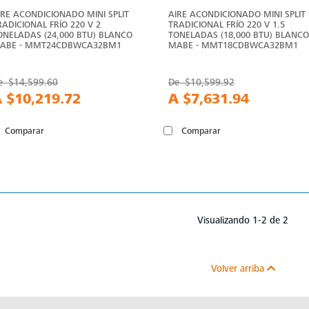
IRE ACONDICIONADO MINI SPLIT
AIRE ACONDICIONADO MINI SPLIT
RADICIONAL FRÍO 220 V 2
TRADICIONAL FRÍO 220 V 1.5
ONELADAS (24,000 BTU) BLANCO
TONELADAS (18,000 BTU) BLANCO
ABE - MMT24CDBWCA32BM1
MABE - MMT18CDBWCA32BM1
e
$14,599.60
De
$10,599.92
A
$10,219.72
A
$7,631.94
Comparar
Comparar
Visualizando 1-2 de 2
Volver arriba