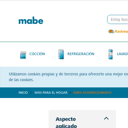
Skip
Skip
to
to
content
navigation
menu
COCCIÓN
REFRIGERACIÓN
LAVAD
Utilizamos cookies propias y de terceros para ofrecerte una mejor e
de las cookies.
INICIO
MÁS PARA EL HOGAR
AIRES ACONDICIONADOS
Refresca y transforma tus espacios con Mabe. Aires acondicionados que combinan tecnología y confort, diseñados para brindarte bienestar a cada instante.
Aspecto
aplicado