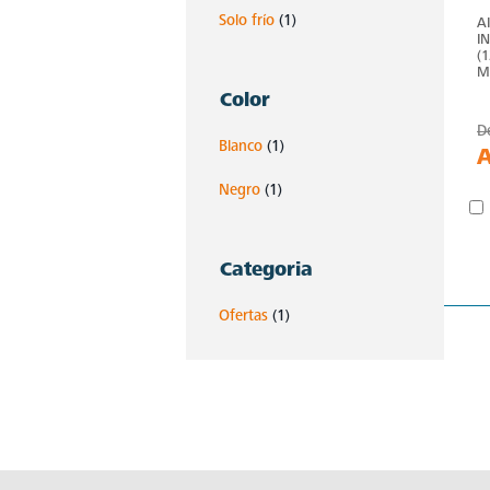
Solo frío
(1)
A
I
(
M
Color
D
Blanco
(1)
Negro
(1)
Categoria
Ofertas
(1)