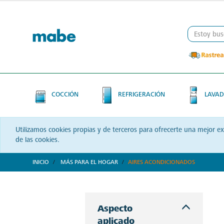
Skip
Skip
to
to
content
navigation
menu
COCCIÓN
REFRIGERACIÓN
LAVAD
Utilizamos cookies propias y de terceros para ofrecerte una mejor e
de las cookies.
INICIO
MÁS PARA EL HOGAR
AIRES ACONDICIONADOS
Refresca y transforma tus espacios con Mabe. Aires acondicionados que combinan tecnología y confort, diseñados para brindarte bienestar a cada instante.
Aspecto
aplicado