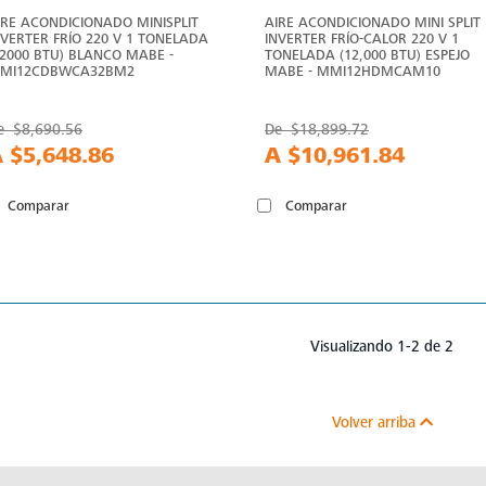
IRE ACONDICIONADO MINISPLIT
AIRE ACONDICIONADO MINI SPLIT
NVERTER FRÍO 220 V 1 TONELADA
INVERTER FRÍO-CALOR 220 V 1
12000 BTU) BLANCO MABE -
TONELADA (12,000 BTU) ESPEJO
MI12CDBWCA32BM2
MABE - MMI12HDMCAM10
e
$8,690.56
De
$18,899.72
A
$5,648.86
A
$10,961.84
Comparar
Comparar
Visualizando 1-2 de 2
Volver arriba