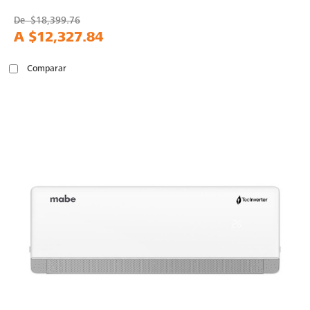
De
$18,399.76
A
$12,327.84
Comparar