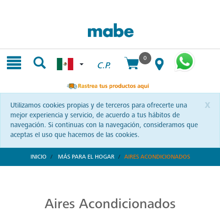
Skip
Skip
to
to
content
navigation
menu
0
C.P.
x
Utilizamos cookies propias y de terceros para ofrecerte una
mejor experiencia y servicio, de acuerdo a tus hábitos de
navegación. Si continuas con la navegación, consideramos que
aceptas el uso que hacemos de las cookies.
INICIO
MÁS PARA EL HOGAR
AIRES ACONDICIONADOS
Aires Acondicionados de Alta Calidad
Refresca y transforma tus espacios con Mabe. Aires acondicionados que combinan tecnología y confort, diseñados para brindarte bienestar a cada instante.
Aires Acondicionados