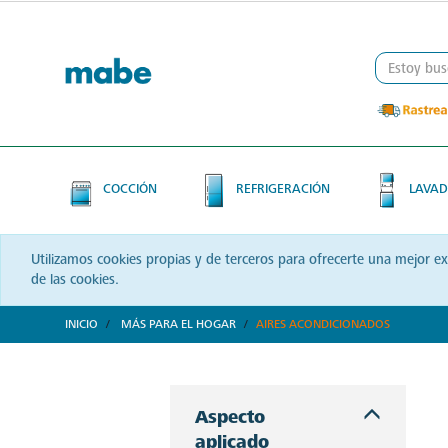
Skip
Skip
to
to
content
navigation
menu
COCCIÓN
REFRIGERACIÓN
LAVAD
Utilizamos cookies propias y de terceros para ofrecerte una mejor e
de las cookies.
INICIO
MÁS PARA EL HOGAR
AIRES ACONDICIONADOS
Refresca y transforma tus espacios con Mabe. Aires acondicionados que combinan tecnología y confort, diseñados para brindarte bienestar a cada instante.
Aspecto
aplicado