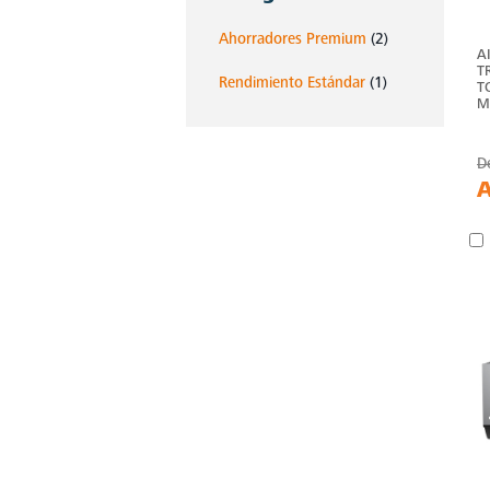
Ahorradores Premium
(2)
A
T
Rendimiento Estándar
(1)
T
M
D