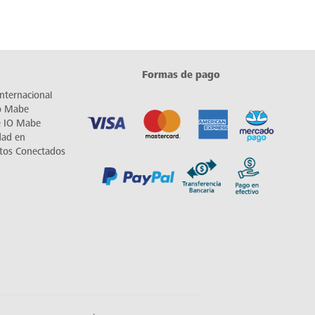
Formas de pago
nternacional
io Mabe
e IO Mabe
dad en
tos Conectados