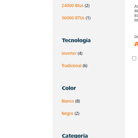
24000 Btus
(2)
A
I
B
36000 BTUs
(1)
M
D
Tecnología
Inverter
(4)
Tradicional
(6)
Color
Blanco
(8)
Negro
(2)
Categoria