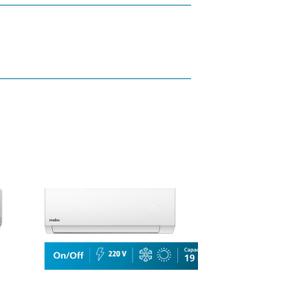
ER
ÁS