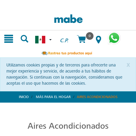
Skip
Skip
to
to
content
navigation
menu
0
C.P.
x
Utilizamos cookies propias y de terceros para ofrecerte una
mejor experiencia y servicio, de acuerdo a tus hábitos de
navegación. Si continuas con la navegación, consideramos que
aceptas el uso que hacemos de las cookies.
INICIO
MÁS PARA EL HOGAR
AIRES ACONDICIONADOS
Aires Acondicionados de Alta Calidad
Refresca y transforma tus espacios con Mabe. Aires acondicionados que combinan tecnología y confort, diseñados para brindarte bienestar a cada instante.
Aires Acondicionados