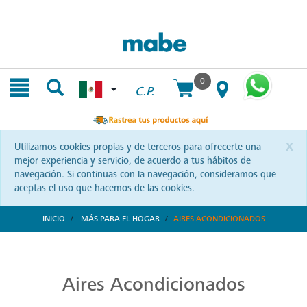
Skip
Skip
to
to
content
navigation
menu
0
C.P.
x
Utilizamos cookies propias y de terceros para ofrecerte una
mejor experiencia y servicio, de acuerdo a tus hábitos de
navegación. Si continuas con la navegación, consideramos que
aceptas el uso que hacemos de las cookies.
INICIO
MÁS PARA EL HOGAR
AIRES ACONDICIONADOS
Aires Acondicionados de Alta Calidad
Refresca y transforma tus espacios con Mabe. Aires acondicionados que combinan tecnología y confort, diseñados para brindarte bienestar a cada instante.
Aires Acondicionados