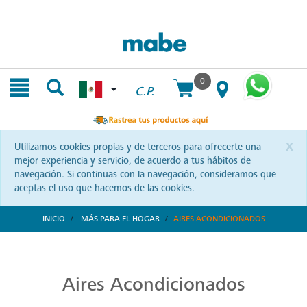
Skip
Skip
to
to
content
navigation
menu
0
C.P.
x
Utilizamos cookies propias y de terceros para ofrecerte una
mejor experiencia y servicio, de acuerdo a tus hábitos de
navegación. Si continuas con la navegación, consideramos que
aceptas el uso que hacemos de las cookies.
INICIO
MÁS PARA EL HOGAR
AIRES ACONDICIONADOS
Aires Acondicionados de Alta Calidad
Refresca y transforma tus espacios con Mabe. Aires acondicionados que combinan tecnología y confort, diseñados para brindarte bienestar a cada instante.
Aires Acondicionados