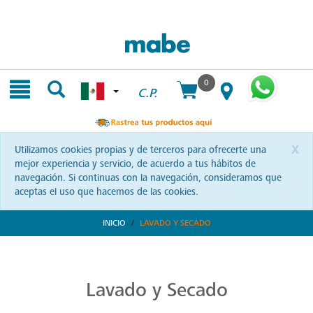
Skip
Skip
to
to
content
navigation
menu
0
C.P.
x
Utilizamos cookies propias y de terceros para ofrecerte una
mejor experiencia y servicio, de acuerdo a tus hábitos de
navegación. Si continuas con la navegación, consideramos que
aceptas el uso que hacemos de las cookies.
INICIO
LAVADO Y SECADO
Transforma tu Rutina de Lavado
Descubre soluciones integrales en lavado y secado con Mabe. Productos que prometen eficiencia y calidad, optimizando cada momento de tu rutina. ¡Conoce más!
Lavado y Secado